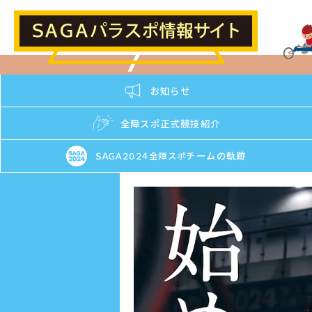
お知らせ
全障スポ正式競技紹介
チームの軌跡
ＳＡＧＡ２０２４
全障スポ