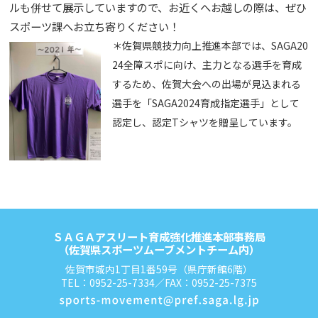
ルも併せて展示していますので、お近くへお越しの際は、ぜひ
スポーツ課へお立ち寄りください！
＊佐賀県競技力向上推進本部では、SAGA20
24全障スポに向け、主力となる選手を育成
するため、佐賀大会への出場が見込まれる
選手を「SAGA2024育成指定選手」として
認定し、認定Tシャツを贈呈しています。
ＳＡＧＡアスリート育成強化推進本部事務局
（佐賀県スポーツムーブメントチーム内）
佐賀市城内1丁目1番59号（県庁新館6階）
TEL：0952-25-7334／FAX：0952-25-7375