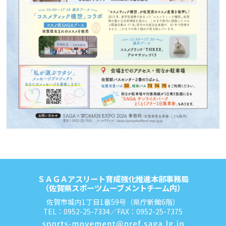
ＳＡＧＡアスリート育成強化推進本部事務局
（佐賀県スポーツムーブメントチーム内）
佐賀市城内1丁目1番59号（県庁新館6階）
TEL：0952-25-7334／FAX：0952-25-7375