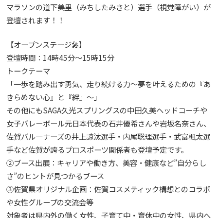
マラソンの道下美里（みちしたみさと）選手（視覚障がい）が
登壇されます！！
【オープンステージ🎤】
登壇時間：14時45分～15時15分
トークテーマ
「一歩を踏み出す勇気、走り続ける力〜夢を叶えるための『あ
きらめない心』と『絆』〜」
その他にもSAGA久光スプリングスの中田久美ヘッドコーチや
女子バレーボール元日本代表の石井優希さんや岩坂名奈さん、
佐賀バル―ナーズの井上諒汰選手・内尾聡理選手・武富楓太選
手など佐賀が誇るプロスポーツ関係者も登壇予定です。
②ブース出展：キャリアや働き方、美容・健康など”自分らし
さ”のヒントが見つかるブース
③佐賀県オリジナル企画：佐賀コスメティック構想とのコラボ
や女性グループの交流会等
対象者は県内外の働く女性、子育て中・育休中の女性、県内へ