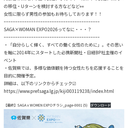
の移住・Uターンを検討する方などなど👀
女性に限らず男性の参加もお待ちしております！！
ｰｰｰｰｰｰｰｰｰｰｰｰｰｰｰｰｰｰｰｰｰｰｰｰｰｰｰｰｰｰｰｰｰｰｰｰｰｰｰｰｰｰ
SAGA×WOMAN EXPO2026ってなに・・・？
ｰｰｰｰｰｰｰｰｰｰｰｰｰｰｰｰｰｰｰｰｰｰｰｰｰｰｰｰｰｰｰｰｰｰｰｰｰｰｰｰｰｰ
・「自分らしく輝く、すべての働く女性のために」。その思い
を軸に2014年にスタートした必携新聞社・日経BP社主催のイ
ベント
・佐賀県では、多様な価値観を持つ女性たちを応援することを
目的に開催予定。
詳細は、以下のリンクからチェック☑
https://www.pref.saga.lg.jp/kiji003119238/index.html
【最終】SAGA x WOMEN EXPOチラシ_page-0001 (5)
ダウンロード